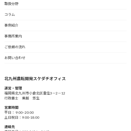
取扱分野
コラム
事例紹介
事務所案内
ご依頼の流れ
お問い合わせ
北九州農転開発スケダチオフィス
運営・管理
福岡県北九州市小倉北区重住3－2－12
行政書士 乗越 悠生
営業時間
平日： 9:00–20:00
土日祝日：9:00-18:00
連絡先