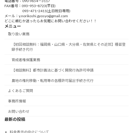
電話番号：090-9654－3117
FAX番号：093ｰ953ｰ8723(平日)
093ｰ471ｰ2411(土日祝日専用)
メール：y.norikoshi.gyosyo@gmail.com
どこに頼むか迷ったらお気軽にお問い合わせください！！
メニュー
取り扱い業務
【初回相談無料：福岡県・山口県・大分県・佐賀県とその近郊】種苗登
録手続き代行
育成者権保護業務
【相談無料】都市計画法に基づく開発行為許可申請
農地の権利移動・転用等の各種許可届出手続き代行
よくあるご質問
事務所情報
お問い合わせ
最新の投稿
料金表示の中止について