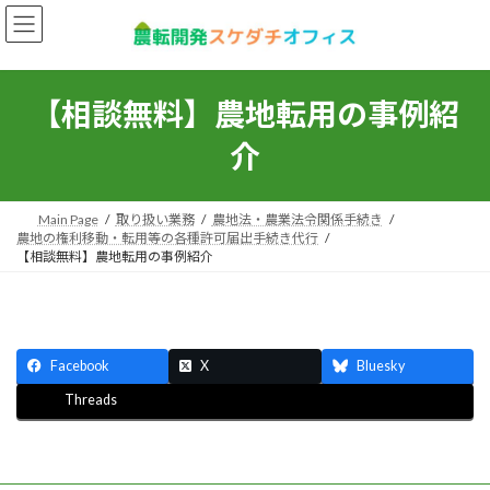
コ
ナ
ン
ビ
テ
ゲ
ン
ー
ツ
シ
【相談無料】農地転用の事例紹
へ
ョ
ス
ン
介
キ
に
ッ
移
プ
動
Main Page
取り扱い業務
農地法・農業法令関係手続き
農地の権利移動・転用等の各種許可届出手続き代行
【相談無料】農地転用の事例紹介
Facebook
X
Bluesky
Threads