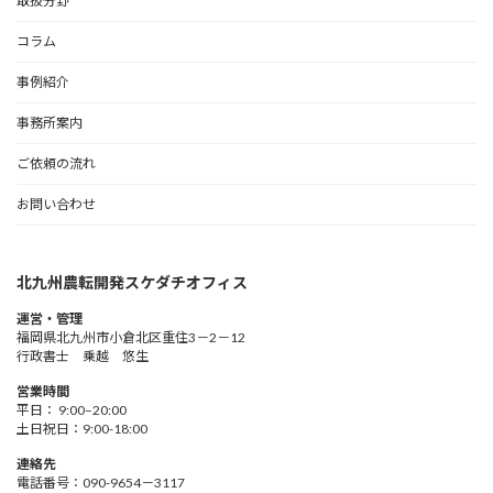
取扱分野
コラム
事例紹介
事務所案内
ご依頼の流れ
お問い合わせ
北九州農転開発スケダチオフィス
運営・管理
福岡県北九州市小倉北区重住3－2－12
行政書士 乗越 悠生
営業時間
平日： 9:00–20:00
土日祝日：9:00-18:00
連絡先
電話番号：090-9654－3117