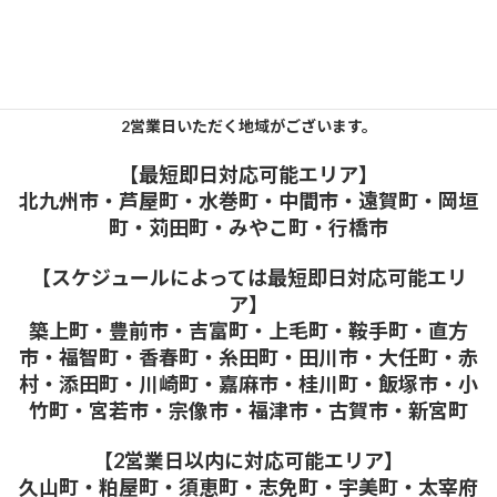
対応可能エリア
福岡県全域対応いたします
※弊所が北九州市にある関係でスケジュールによっては対応に１～
2営業日いただく地域がございます。
【最短即日対応可能エリア】
北九州市・芦屋町・水巻町・中間市・遠賀町・岡垣
町・苅田町・みやこ町・行橋市
【スケジュールによっては最短即日対応可能エリ
ア】
築上町・豊前市・吉富町・上毛町・鞍手町・直方
市・福智町・香春町・糸田町・田川市・大任町・赤
村・添田町・川崎町・嘉麻市・桂川町・飯塚市・小
竹町・宮若市・宗像市・福津市・古賀市・新宮町
【2営業日以内に対応可能エリア】
久山町・粕屋町・須恵町・志免町・宇美町・太宰府