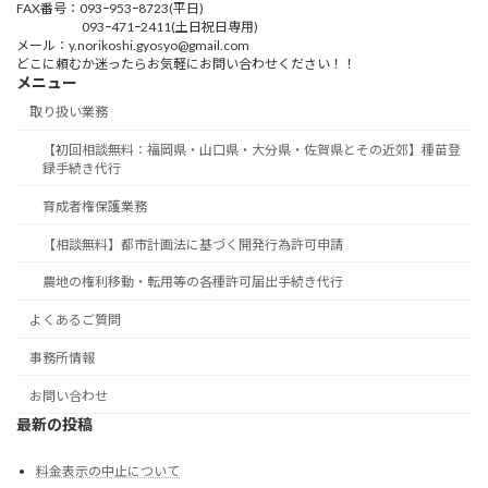
FAX番号：093ｰ953ｰ8723(平日)
093ｰ471ｰ2411(土日祝日専用)
メール：y.norikoshi.gyosyo@gmail.com
どこに頼むか迷ったらお気軽にお問い合わせください！！
メニュー
取り扱い業務
【初回相談無料：福岡県・山口県・大分県・佐賀県とその近郊】種苗登
録手続き代行
育成者権保護業務
【相談無料】都市計画法に基づく開発行為許可申請
農地の権利移動・転用等の各種許可届出手続き代行
よくあるご質問
事務所情報
お問い合わせ
最新の投稿
料金表示の中止について