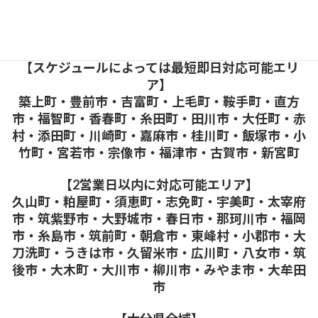
【最短即日対応可能エリア】
北九州市・芦屋町・水巻町・中間市・遠賀町・岡垣
町・苅田町・みやこ町・行橋市
【スケジュールによっては最短即日対応可能エリ
ア】
築上町・豊前市・吉富町・上毛町・鞍手町・直方
市・福智町・香春町・糸田町・田川市・大任町・赤
村・添田町・川崎町・嘉麻市・桂川町・飯塚市・小
竹町・宮若市・宗像市・福津市・古賀市・新宮町
【2営業日以内に対応可能エリア】
久山町・粕屋町・須恵町・志免町・宇美町・太宰府
市・筑紫野市・大野城市・春日市・那珂川市・福岡
市・糸島市・筑前町・朝倉市・東峰村・小郡市・大
刀洗町・うきは市・久留米市・広川町・八女市・筑
後市・大木町・大川市・柳川市・みやま市・大牟田
市