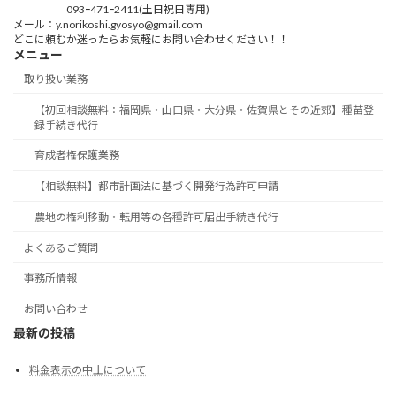
093ｰ471ｰ2411(土日祝日専用)
メール：y.norikoshi.gyosyo@gmail.com
どこに頼むか迷ったらお気軽にお問い合わせください！！
メニュー
取り扱い業務
【初回相談無料：福岡県・山口県・大分県・佐賀県とその近郊】種苗登
録手続き代行
育成者権保護業務
【相談無料】都市計画法に基づく開発行為許可申請
農地の権利移動・転用等の各種許可届出手続き代行
よくあるご質問
事務所情報
お問い合わせ
最新の投稿
料金表示の中止について