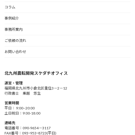
コラム
事例紹介
事務所案内
ご依頼の流れ
お問い合わせ
北九州農転開発スケダチオフィス
運営・管理
福岡県北九州市小倉北区重住3－2－12
行政書士 乗越 悠生
営業時間
平日： 9:00–20:00
土日祝日：9:00-18:00
連絡先
電話番号：090-9654－3117
FAX番号：093ｰ953ｰ8723(平日)