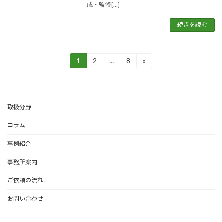
成・監修 […]
続きを読む
投
1
2
…
8
»
固
固
固
定
定
定
稿
ペ
ペ
ペ
ー
ー
ー
の
ジ
ジ
ジ
取扱分野
ペ
ー
コラム
ジ
事例紹介
送
事務所案内
り
ご依頼の流れ
お問い合わせ