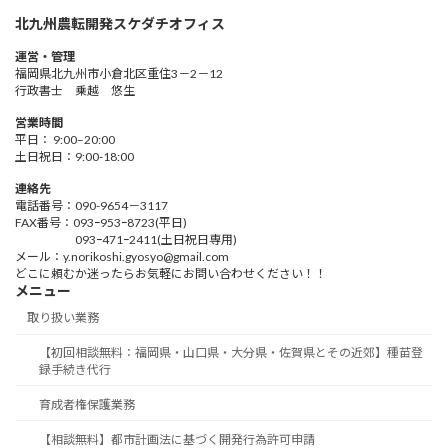
北九州農転開発スケダチオフィス
運営・管理
福岡県北九州市小倉北区重住3－2－12
行政書士 乗越 悠生
営業時間
平日： 9:00–20:00
土日祝日：9:00-18:00
連絡先
電話番号：090-9654－3117
FAX番号：093ｰ953ｰ8723(平日)
093ｰ471ｰ2411(土日祝日専用)
メール：y.norikoshi.gyosyo@gmail.com
どこに頼むか迷ったらお気軽にお問い合わせください！！
メニュー
取り扱い業務
【初回相談無料：福岡県・山口県・大分県・佐賀県とその近郊】種苗登
録手続き代行
育成者権保護業務
【相談無料】都市計画法に基づく開発行為許可申請