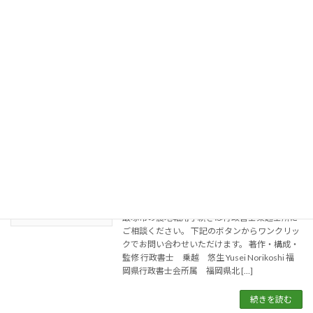
続き代行｜行政書士乗越士所
2026年4月17日
福岡県の直方市で自己所有の農地を転用する際
には、農地法第4条に基づく許可申請が必要で
す。住宅建築から自己用駐車場まで様々な事業
計画に対応可能です。 下記のボタンからワンク
リックでお問い合わせいただけます。 著作・構
成・監 […]
続きを読む
福岡県飯塚市 農地転用許可申請手続き
農地の権利移動・農地の転
代行｜行政書士乗越士所
用
2026年4月17日
飯塚市の農地転用手続きは行政書士乗越士所に
ご相談ください。 下記のボタンからワンクリッ
クでお問い合わせいただけます。 著作・構成・
監修 行政書士 乗越 悠生 Yusei Norikoshi 福
岡県行政書士会所属 福岡県北 […]
続きを読む