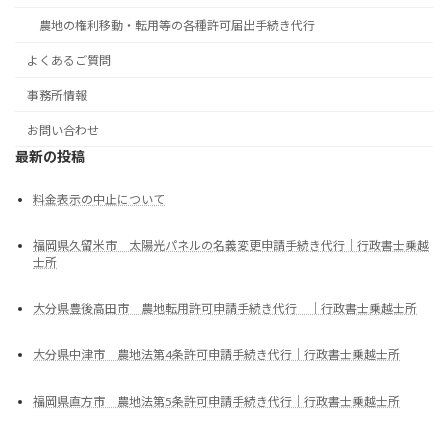
農地の権利移動・転用等の各種許可届出手続き代行
よくあるご質問
事務所情報
お問い合わせ
最新の投稿
料金表示の中止について
福岡県久留米市 太陽光パネルの名義変更申請手続き代行｜行政書士乗越
士所
大分県豊後高田市 農地転用許可申請手続き代行 ｜行政書士乗越士所
大分県中津市 農地法第4条許可申請手続き代行｜行政書士乗越士所
福岡県直方市 農地法第5条許可申請手続き代行｜行政書士乗越士所