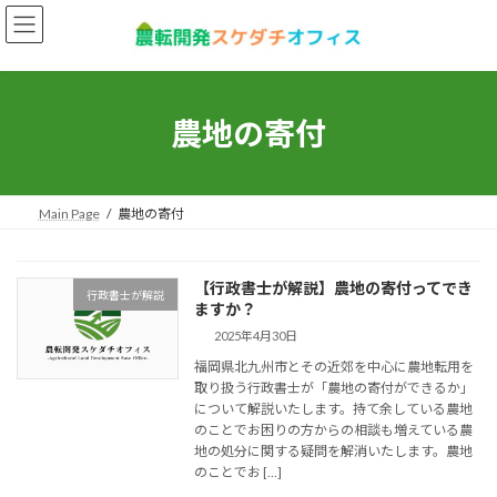
コ
ナ
ン
ビ
テ
ゲ
ン
ー
ツ
シ
へ
ョ
農地の寄付
ス
ン
キ
に
ッ
移
プ
動
Main Page
農地の寄付
【行政書士が解説】農地の寄付ってでき
行政書士が解説
ますか？
2025年4月30日
福岡県北九州市とその近郊を中心に農地転用を
取り扱う行政書士が「農地の寄付ができるか」
について解説いたします。持て余している農地
のことでお困りの方からの相談も増えている農
地の処分に関する疑問を解消いたします。農地
のことでお […]