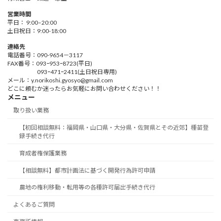
営業時間
平日： 9:00–20:00
土日祝日：9:00-18:00
連絡先
電話番号：090-9654－3117
FAX番号：093ｰ953ｰ8723(平日)
093ｰ471ｰ2411(土日祝日専用)
メール：y.norikoshi.gyosyo@gmail.com
どこに頼むか迷ったらお気軽にお問い合わせください！！
メニュー
取り扱い業務
【初回相談無料：福岡県・山口県・大分県・佐賀県とその近郊】種苗登
録手続き代行
育成者権保護業務
【相談無料】都市計画法に基づく開発行為許可申請
農地の権利移動・転用等の各種許可届出手続き代行
よくあるご質問