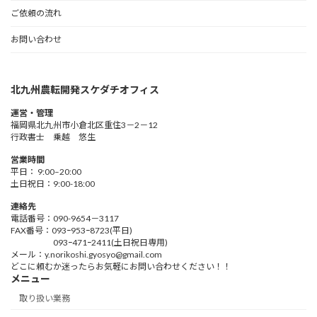
ご依頼の流れ
お問い合わせ
北九州農転開発スケダチオフィス
運営・管理
福岡県北九州市小倉北区重住3－2－12
行政書士 乗越 悠生
営業時間
平日： 9:00–20:00
土日祝日：9:00-18:00
連絡先
電話番号：090-9654－3117
FAX番号：093ｰ953ｰ8723(平日)
093ｰ471ｰ2411(土日祝日専用)
メール：y.norikoshi.gyosyo@gmail.com
どこに頼むか迷ったらお気軽にお問い合わせください！！
メニュー
取り扱い業務