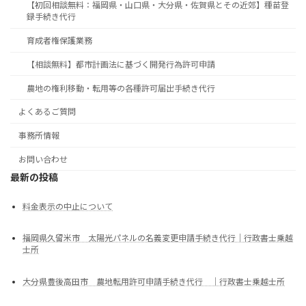
【初回相談無料：福岡県・山口県・大分県・佐賀県とその近郊】種苗登
録手続き代行
育成者権保護業務
【相談無料】都市計画法に基づく開発行為許可申請
農地の権利移動・転用等の各種許可届出手続き代行
よくあるご質問
事務所情報
お問い合わせ
最新の投稿
料金表示の中止について
福岡県久留米市 太陽光パネルの名義変更申請手続き代行｜行政書士乗越
士所
大分県豊後高田市 農地転用許可申請手続き代行 ｜行政書士乗越士所