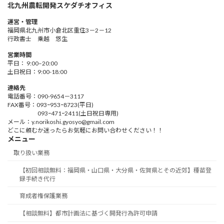
北九州農転開発スケダチオフィス
運営・管理
福岡県北九州市小倉北区重住3－2－12
行政書士 乗越 悠生
営業時間
平日： 9:00–20:00
土日祝日：9:00-18:00
連絡先
電話番号：090-9654－3117
FAX番号：093ｰ953ｰ8723(平日)
093ｰ471ｰ2411(土日祝日専用)
メール：y.norikoshi.gyosyo@gmail.com
どこに頼むか迷ったらお気軽にお問い合わせください！！
メニュー
取り扱い業務
【初回相談無料：福岡県・山口県・大分県・佐賀県とその近郊】種苗登
録手続き代行
育成者権保護業務
【相談無料】都市計画法に基づく開発行為許可申請