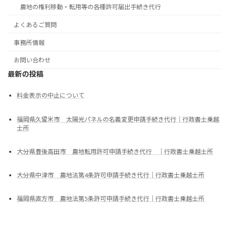
農地の権利移動・転用等の各種許可届出手続き代行
よくあるご質問
事務所情報
お問い合わせ
最新の投稿
料金表示の中止について
福岡県久留米市 太陽光パネルの名義変更申請手続き代行｜行政書士乗越
士所
大分県豊後高田市 農地転用許可申請手続き代行 ｜行政書士乗越士所
大分県中津市 農地法第4条許可申請手続き代行｜行政書士乗越士所
福岡県直方市 農地法第5条許可申請手続き代行｜行政書士乗越士所